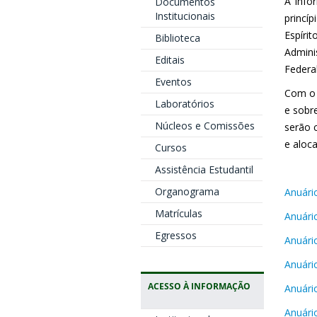
A info
Documentos
Institucionais
princí
Espíri
Biblioteca
Admini
Editais
Federa
Eventos
Com o 
Laboratórios
e sobr
Núcleos e Comissões
serão c
e aloc
Cursos
Assistência Estudantil
Organograma
Anuári
Matrículas
Anuári
Egressos
Anuári
Anuári
ACESSO À INFORMAÇÃO
Anuári
Anuári