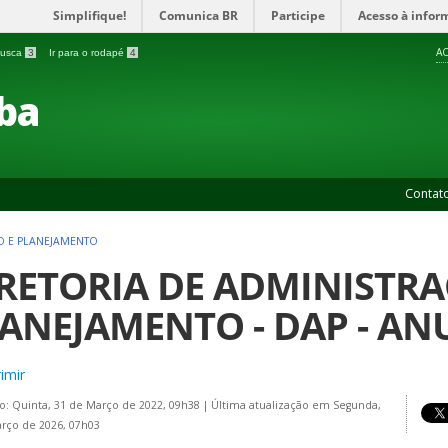
Simplifique!
Comunica BR
Participe
Acesso à infor
AC
 busca
3
Ir para o rodapé
4
ba
Contat
O E PLANEJAMENTO
RETORIA DE ADMINISTRA
ANEJAMENTO - DAP - AN
imir
o: Quinta, 31 de Março de 2022, 09h38
|
Última atualização em Segunda,
rço de 2026, 07h03