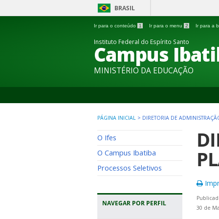
BRASIL
Ir para o conteúdo
1
Ir para o menu
2
Ir para a
Instituto Federal do Espírito Santo
Campus Ibati
MINISTÉRIO DA EDUCAÇÃO
PÁGINA INICIAL
>
DIRETORIA DE ADMINISTRAÇÃ
DI
O Ifes
PL
O Campus Ibatiba
Processos Seletivos
Impr
Publicad
NAVEGAR POR PERFIL
30 de Ma