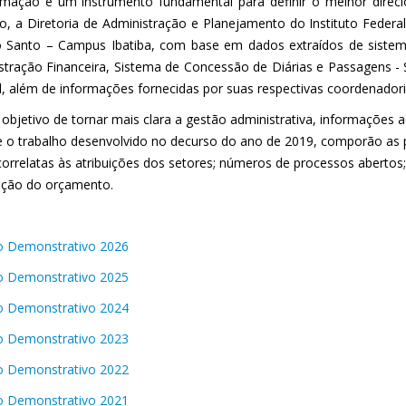
rmação é um instrumento fundamental para definir o melhor dire
pio, a Diretoria de Administração e Planejamento do Instituto Feder
to Santo – Campus Ibatiba, com base em dados extraídos de siste
stração Financeira, Sistema de Concessão de Diárias e Passagens 
l, além de informações fornecidas por suas respectivas coordenador
objetivo de tornar mais clara a gestão administrativa, informações 
e o trabalho desenvolvido no decurso do ano de 2019, comporão as p
orrelatas às atribuições dos setores; números de processos abertos; 
ação do orçamento.
o Demonstrativo 2026
o Demonstrativo 2025
o Demonstrativo 2024
o Demonstrativo 2023
o Demonstrativo 2022
o Demonstrativo 2021