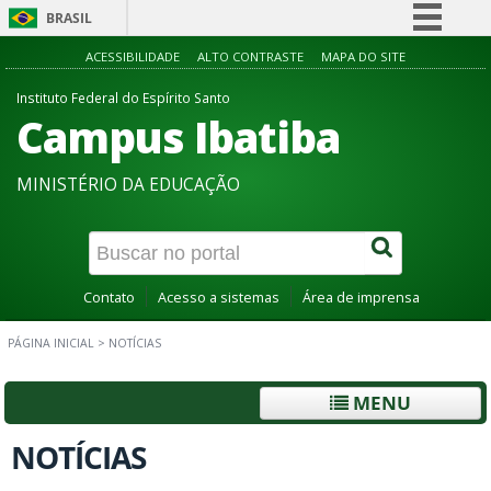
BRASIL
Simplifique!
ACESSIBILIDADE
ALTO CONTRASTE
MAPA DO SITE
Comunica BR
Instituto Federal do Espírito Santo
Campus Ibatiba
Participe
Acesso à informação
MINISTÉRIO DA EDUCAÇÃO
Legislação
Canais
Contato
Acesso a sistemas
Área de imprensa
PÁGINA INICIAL
>
NOTÍCIAS
MENU
NOTÍCIAS