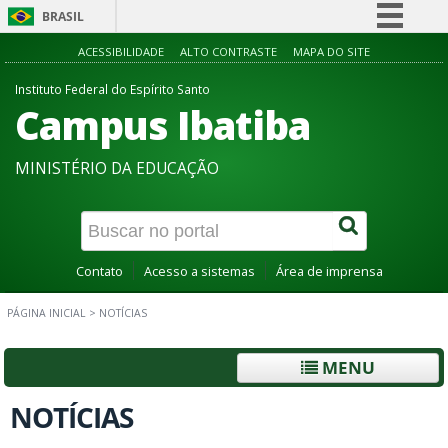
BRASIL
Simplifique!
ACESSIBILIDADE
ALTO CONTRASTE
MAPA DO SITE
Comunica BR
Instituto Federal do Espírito Santo
Campus Ibatiba
Participe
Acesso à informação
MINISTÉRIO DA EDUCAÇÃO
Legislação
Canais
Contato
Acesso a sistemas
Área de imprensa
PÁGINA INICIAL
>
NOTÍCIAS
MENU
NOTÍCIAS