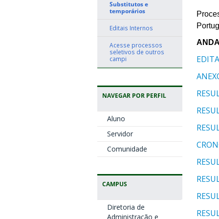
Substitutos e
temporários
Proces
Portug
Editais Internos
ANDA
Acesse processos
seletivos de outros
EDITA
campi
ANEXO
RESU
NAVEGAR POR PERFIL
RESU
Aluno
RESUL
Servidor
CRON
Comunidade
RESU
RESU
CAMPUS
RESU
Diretoria de
RESU
Administração e