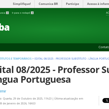
Simplifique!
Comunica BR
Participe
Acesso à infor
AC
 busca
3
Ir para o rodapé
4
ba
Contat
TITUTOS E TEMPORÁRIOS
>
EDITAL 08/2025 - PROFESSOR SUBSTITUTO - LÍNGUA PORTU
ital 08/2025 - Professor S
ngua Portuguesa
imir
o: Quarta, 29 de Outubro de 2025, 11h23
|
Última atualização em
28 de Janeiro de 2026, 16h53