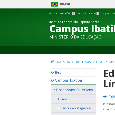
BRASIL
Ir para o conteúdo
1
Ir para o menu
2
Ir para a
Instituto Federal do Espírito Santo
Campus Ibati
MINISTÉRIO DA EDUCAÇÃO
PÁGINA INICIAL
>
PROCESSOS SELETIVOS
>
SUBS
Ed
O Ifes
Lí
O Campus Ibatiba
Processos Seletivos
Impr
Alunos
Publicad
Bolsistas e estagiários
Quarta, 