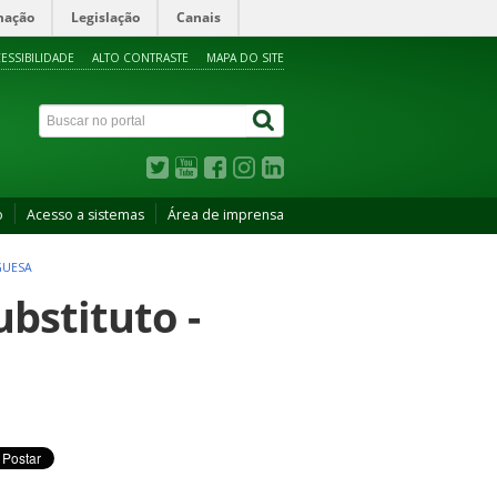
mação
Legislação
Canais
ESSIBILIDADE
ALTO CONTRASTE
MAPA DO SITE
o
Acesso a sistemas
Área de imprensa
GUESA
ubstituto -