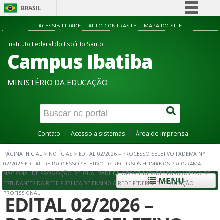
BRASIL
Simplifique!
ACESSIBILIDADE
ALTO CONTRASTE
MAPA DO SITE
Comunica BR
Instituto Federal do Espírito Santo
Campus Ibatiba
Participe
Acesso à informação
MINISTÉRIO DA EDUCAÇÃO
Legislação
Canais
Contato
Acesso a sistemas
Área de imprensa
PÁGINA INICIAL
>
NOTÍCIAS
>
EDITAL 02/2026 – PROCESSO SELETIVO FADEMA N°
02/2026 EDITAL DE PROCESSO SELETIVO DE RECURSOS HUMANOS PROGRAMA
NACIONAL DE PROMOÇÃO DE IGUALDADE DE OPORTUNIDADES PARA ACESSO DE
MENU
ESTUDANTES DA REDE PÚBLICA DE ENSINO À REDE FEDERAL DE EDUCAÇÃO
PROFISSIONAL
EDITAL 02/2026 –