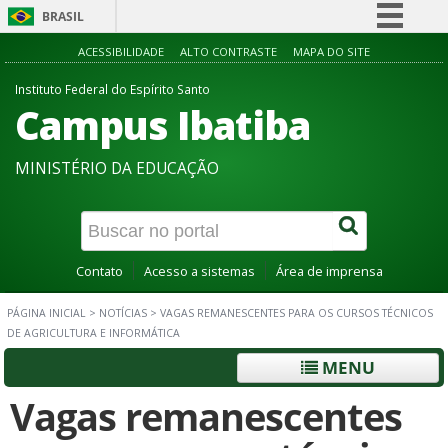
BRASIL
Simplifique!
ACESSIBILIDADE
ALTO CONTRASTE
MAPA DO SITE
Comunica BR
Instituto Federal do Espírito Santo
Campus Ibatiba
Participe
Acesso à informação
MINISTÉRIO DA EDUCAÇÃO
Legislação
Canais
Contato
Acesso a sistemas
Área de imprensa
PÁGINA INICIAL
>
NOTÍCIAS
>
VAGAS REMANESCENTES PARA OS CURSOS TÉCNICOS
DE AGRICULTURA E INFORMÁTICA
MENU
Vagas remanescentes