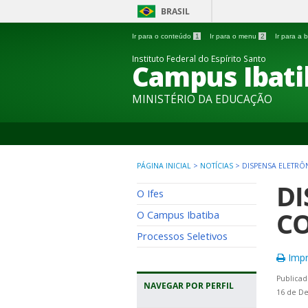
BRASIL
Ir para o conteúdo
1
Ir para o menu
2
Ir para a
Instituto Federal do Espírito Santo
Campus Ibati
MINISTÉRIO DA EDUCAÇÃO
PÁGINA INICIAL
>
NOTÍCIAS
>
DISPENSA ELETRÔN
DI
O Ifes
CO
O Campus Ibatiba
Processos Seletivos
Impr
Publicad
NAVEGAR POR PERFIL
16 de D