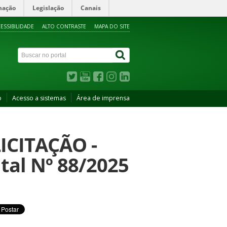
mação
Legislação
Canais
ESSIBILIDADE
ALTO CONTRASTE
MAPA DO SITE
o
Acesso a sistemas
Área de imprensa
ICITAÇÃO -
al Nº 88/2025