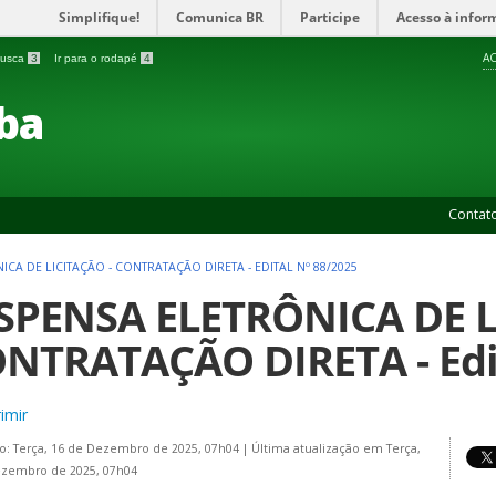
Simplifique!
Comunica BR
Participe
Acesso à infor
AC
 busca
3
Ir para o rodapé
4
ba
Contat
ICA DE LICITAÇÃO - CONTRATAÇÃO DIRETA - EDITAL Nº 88/2025
SPENSA ELETRÔNICA DE L
NTRATAÇÃO DIRETA - Edit
imir
o: Terça, 16 de Dezembro de 2025, 07h04
|
Última atualização em Terça,
ezembro de 2025, 07h04