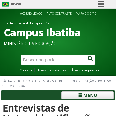
BRASIL
Simplifique!
ACESSIBILIDADE
ALTO CONTRASTE
MAPA DO SITE
Comunica BR
Instituto Federal do Espírito Santo
Campus Ibatiba
Participe
Acesso à informação
MINISTÉRIO DA EDUCAÇÃO
Legislação
Canais
Contato
Acesso a sistemas
Área de imprensa
PÁGINA INICIAL
>
NOTÍCIAS
>
ENTREVISTAS DE HETEROIDENTIFICAÇÃO - PROCESSO
SELETIVO IFES 2026
MENU
Entrevistas de