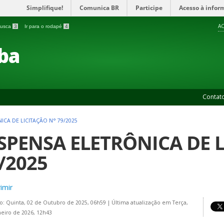
Simplifique!
Comunica BR
Participe
Acesso à infor
AC
 busca
3
Ir para o rodapé
4
ba
Contat
ICA DE LICITAÇÃO N° 79/2025
SPENSA ELETRÔNICA DE L
/2025
imir
o: Quinta, 02 de Outubro de 2025, 06h59
|
Última atualização em Terça,
neiro de 2026, 12h43