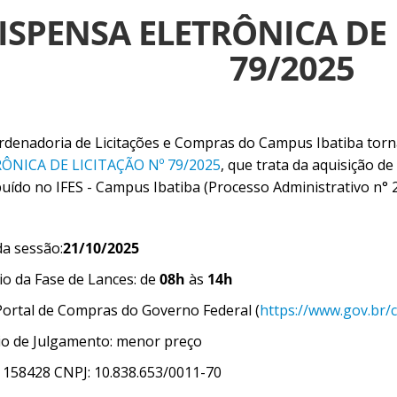
ISPENSA ELETRÔNICA DE 
79/2025
rdenadoria de Licitações e Compras do Campus Ibatiba torn
ÔNICA DE LICITAÇÃO Nº 79/2025
, que trata da aquisição d
ibuído no IFES - Campus Ibatiba (Processo Administrativo n°
da sessão:
21/10/2025
io da Fase de Lances: de
08h
às
14h
 Portal de Compras do Governo Federal (
https://www.gov.br/
rio de Julgamento: menor preço
 158428 CNPJ: 10.838.653/0011-70