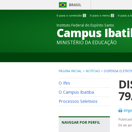
BRASIL
Ir para o conteúdo
1
Ir para o menu
2
Ir para a
Instituto Federal do Espírito Santo
Campus Ibati
MINISTÉRIO DA EDUCAÇÃO
PÁGINA INICIAL
>
NOTÍCIAS
>
DISPENSA ELETRÔN
DI
O Ifes
79
O Campus Ibatiba
Processos Seletivos
Impr
Publicad
NAVEGAR POR PERFIL
06 de Ja