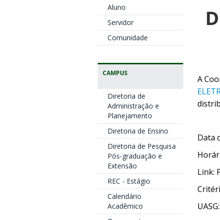
Aluno
D
Servidor
Comunidade
CAMPUS
A Coo
ELETR
Diretoria de
distr
Administração e
Planejamento
Diretoria de Ensino
Data 
Diretoria de Pesquisa
Horár
Pós-graduação e
Extensão
Link:
REC - Estágio
Crité
Calendário
UASG:
Acadêmico