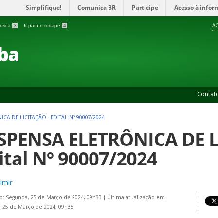
Simplifique!
Comunica BR
Participe
Acesso à infor
AC
 busca
3
Ir para o rodapé
4
ba
Contat
ICA DE LICITAÇÃO - EDITAL Nº 90007/2024
SPENSA ELETRÔNICA DE L
ital Nº 90007/2024
imir
o: Segunda, 25 de Março de 2024, 09h33
|
Última atualização em
 25 de Março de 2024, 09h35