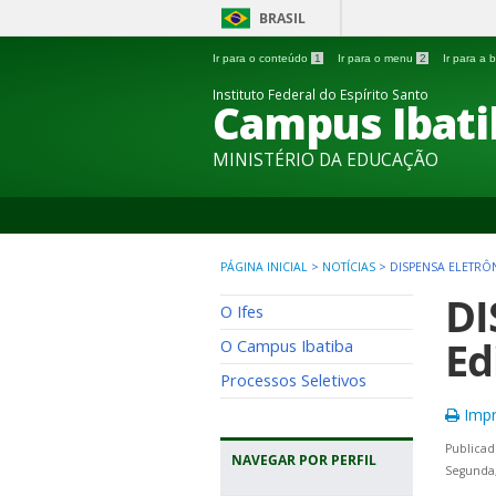
BRASIL
Ir para o conteúdo
1
Ir para o menu
2
Ir para a
Instituto Federal do Espírito Santo
Campus Ibati
MINISTÉRIO DA EDUCAÇÃO
PÁGINA INICIAL
>
NOTÍCIAS
>
DISPENSA ELETRÔN
DI
O Ifes
Ed
O Campus Ibatiba
Processos Seletivos
Impr
Publicad
NAVEGAR POR PERFIL
Segunda,