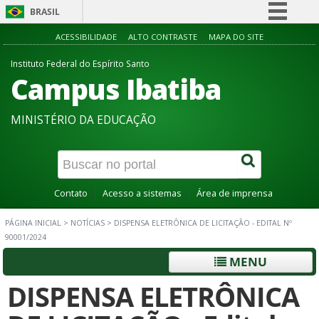
BRASIL
Simplifique!
ACESSIBILIDADE
ALTO CONTRASTE
MAPA DO SITE
Comunica BR
Instituto Federal do Espírito Santo
Campus Ibatiba
Participe
Acesso à informação
MINISTÉRIO DA EDUCAÇÃO
Legislação
Canais
Contato
Acesso a sistemas
Área de imprensa
PÁGINA INICIAL
>
NOTÍCIAS
>
DISPENSA ELETRÔNICA DE LICITAÇÃO - EDITAL Nº
90001/2024
MENU
DISPENSA ELETRÔNICA