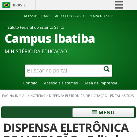
BRASIL
Simplifique!
ACESSIBILIDADE
ALTO CONTRASTE
MAPA DO SITE
Comunica BR
Instituto Federal do Espírito Santo
Campus Ibatiba
Participe
Acesso à informação
MINISTÉRIO DA EDUCAÇÃO
Legislação
Canais
Contato
Acesso a sistemas
Área de imprensa
PÁGINA INICIAL
>
NOTÍCIAS
>
DISPENSA ELETRÔNICA DE LICITAÇÃO - EDITAL 48/2023
MENU
DISPENSA ELETRÔNICA