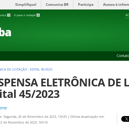
Simplifique!
Comunica BR
Participe
Acesso à infor
AC
 busca
3
Ir para o rodapé
4
ba
Contat
ICA DE LICITAÇÃO - EDITAL 45/2023
SPENSA ELETRÔNICA DE L
ital 45/2023
imir
o: Segunda, 20 de Novembro de 2023, 12h33
|
Última atualização em
22 de Novembro de 2023, 10h16