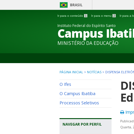
BRASIL
Ir para o conteúdo
1
Ir para o menu
2
Ir para a
Instituto Federal do Espírito Santo
Campus Ibati
MINISTÉRIO DA EDUCAÇÃO
PÁGINA INICIAL
>
NOTÍCIAS
>
DISPENSA ELETRÔN
DI
O Ifes
Ed
O Campus Ibatiba
Processos Seletivos
Impr
Publicad
NAVEGAR POR PERFIL
Quarta, 