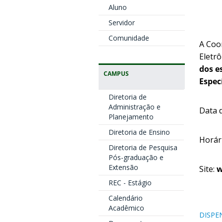
Aluno
Servidor
Comunidade
A Coo
Eletrô
dos e
CAMPUS
Espec
Diretoria de
Administração e
Data 
Planejamento
Diretoria de Ensino
Horári
Diretoria de Pesquisa
Pós-graduação e
Extensão
Site:
w
REC - Estágio
Calendário
Acadêmico
DISPE