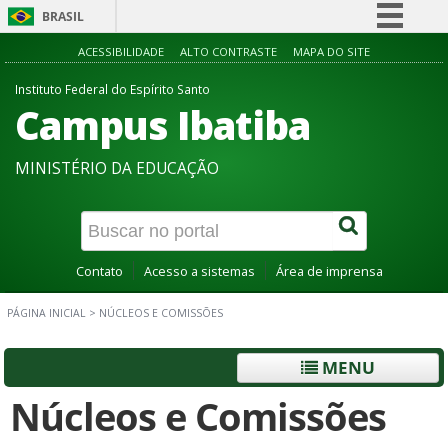
BRASIL
Simplifique!
ACESSIBILIDADE
ALTO CONTRASTE
MAPA DO SITE
Comunica BR
Instituto Federal do Espírito Santo
Campus Ibatiba
Participe
Acesso à informação
MINISTÉRIO DA EDUCAÇÃO
Legislação
Canais
Contato
Acesso a sistemas
Área de imprensa
PÁGINA INICIAL
>
NÚCLEOS E COMISSÕES
MENU
Núcleos e Comissões